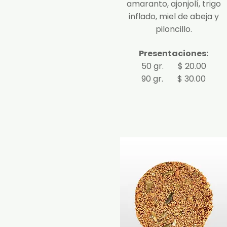
amaranto, ajonjolí, trigo
inflado, miel de abeja y
piloncillo.
Presentaciones:
50 gr.
$ 20.00
90 gr.
$ 30.00