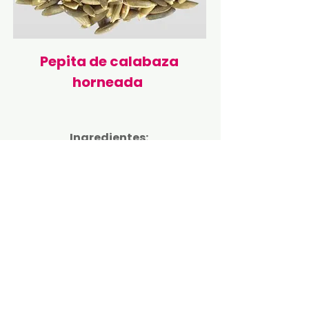
Pepita de calabaza
horneada
Ingredientes:
Pepita de calabaza, sal y aceite
vegetal comestible.
Presentaciones:
200 gr.
500 gr.
1 Kg.